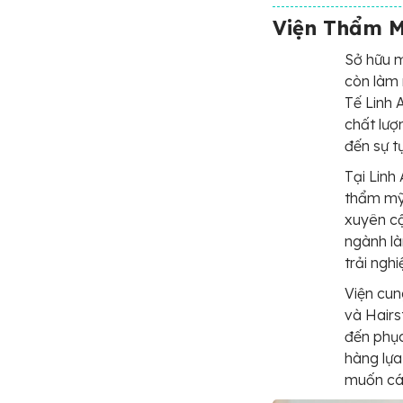
Viện Thẩm M
Sở hữu m
còn làm 
Tế Linh 
chất lượ
đến sự t
Tại Linh
thẩm mỹ
xuyên cậ
ngành l
trải ngh
Viện cun
và Hairs
đến phục
hàng lựa
muốn cá