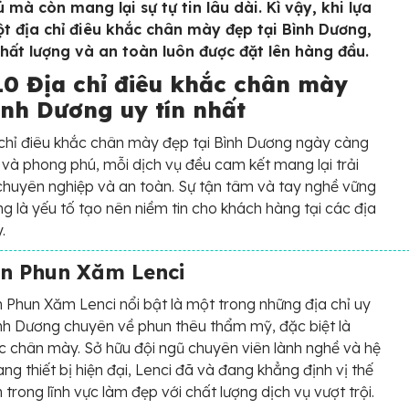
 mà còn mang lại sự tự tin lâu dài. Kì vậy, khi lựa
t địa chỉ điêu khắc chân mày đẹp tại Bình Dương,
chất lượng và an toàn luôn được đặt lên hàng đầu.
10 Địa chỉ điêu khắc chân mày
ình Dương uy tín nhất
chỉ điêu khắc chân mày đẹp tại Bình Dương ngày càng
và phong phú, mỗi dịch vụ đều cam kết mang lại trải
huyên nghiệp và an toàn. Sự tận tâm và tay nghề vững
g là yếu tố tạo nên niềm tin cho khách hàng tại các địa
.
ện Phun Xăm Lenci
 Phun Xăm Lenci nổi bật là một trong những địa chỉ uy
Bình Dương chuyên về phun thêu thẩm mỹ, đặc biệt là
c chân mày. Sở hữu đội ngũ chuyên viên lành nghề và hệ
ang thiết bị hiện đại, Lenci đã và đang khẳng định vị thế
 trong lĩnh vực làm đẹp với chất lượng dịch vụ vượt trội.