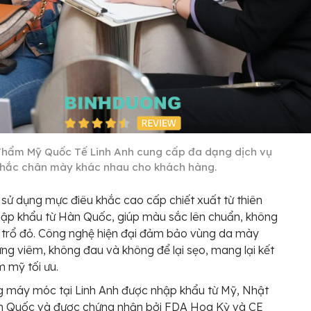
Thẩm Mỹ Quốc Tế Linh Anh cung cấp đa dạng dịch vụ
khắc chân mày khác nhau cho khách hàng.
 sử dụng mực điêu khắc cao cấp chiết xuất từ thiên
hập khẩu từ Hàn Quốc, giúp màu sắc lên chuẩn, không
 trổ đỏ. Công nghệ hiện đại đảm bảo vùng da mày
ng viêm, không đau và không để lại sẹo, mang lại kết
 mỹ tối ưu.
 máy móc tại Linh Anh được nhập khẩu từ Mỹ, Nhật
n Quốc và được chứng nhận bởi FDA Hoa Kỳ và CE