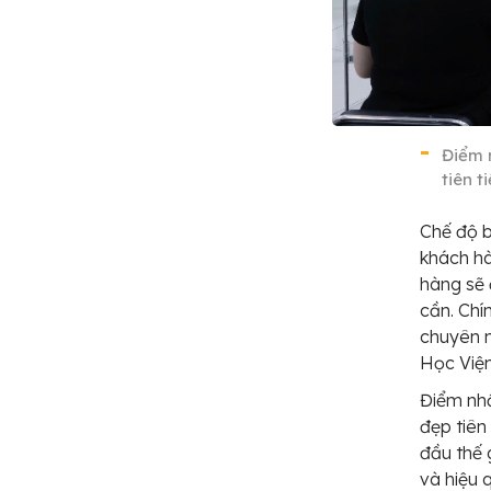
Điểm 
tiên t
Chế độ b
khách hà
hàng sẽ 
cần. Chí
chuyên 
Học Viện
Điểm nh
đẹp tiên
đầu thế 
và hiệu 