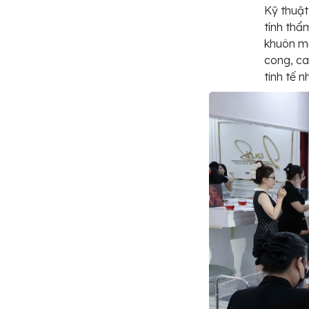
Kỹ thuật
tính thẩ
khuôn m
cong, ca
tinh tế n