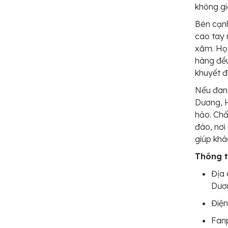
không gi
Bên cạnh
cao tay 
xăm. Họ 
hàng đều
khuyết đ
Nếu đang
Dương, H
hảo. Chấ
đáo, nơi
giúp khá
Thông ti
Địa 
Dươ
Điện
Fan