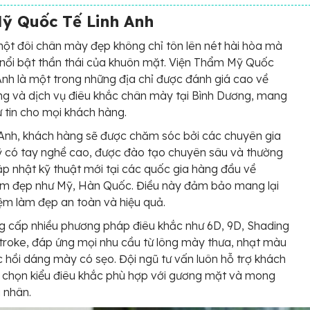
ỹ Quốc Tế Linh Anh
ột đôi chân mày đẹp không chỉ tôn lên nét hài hòa mà
nổi bật thần thái của khuôn mặt. Viện Thẩm Mỹ Quốc
Anh là một trong những địa chỉ được đánh giá cao về
ng và dịch vụ điêu khắc chân mày tại Bình Dương, mang
ự tin cho mọi khách hàng.
 Anh, khách hàng sẽ được chăm sóc bởi các chuyên gia
 có tay nghề cao, được đào tạo chuyên sâu và thường
p nhật kỹ thuật mới tại các quốc gia hàng đầu về
àm đẹp như Mỹ, Hàn Quốc. Điều này đảm bảo mang lại
iệm làm đẹp an toàn và hiệu quả.
g cấp nhiều phương pháp điêu khắc như 6D, 9D, Shading
troke, đáp ứng mọi nhu cầu từ lông mày thưa, nhạt màu
 hồi dáng mày có sẹo. Đội ngũ tư vấn luôn hỗ trợ khách
 chọn kiểu điêu khắc phù hợp với gương mặt và mong
 nhân.