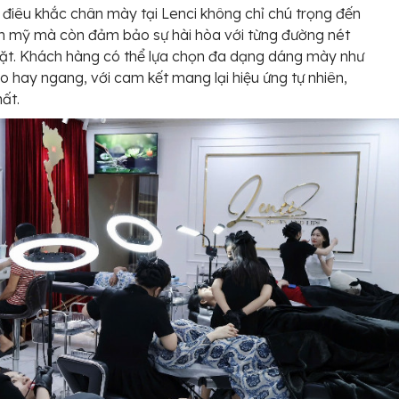
 điêu khắc chân mày tại Lenci không chỉ chú trọng đến
m mỹ mà còn đảm bảo sự hài hòa với từng đường nét
ặt. Khách hàng có thể lựa chọn đa dạng dáng mày như
o hay ngang, với cam kết mang lại hiệu ứng tự nhiên,
hất.