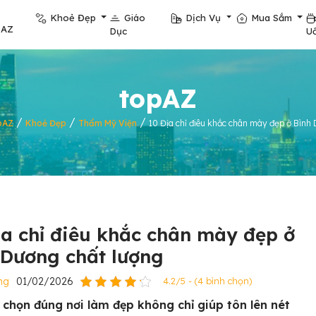
Khoẻ Đẹp
Giáo
Dịch Vụ
Mua Sắm
pAZ
Dục
U
topAZ
/
/
/
pAZ
Khoẻ Đẹp
Thẩm Mỹ Viện
10 Địa chỉ điêu khắc chân mày đẹp ở Bình
ịa chỉ điêu khắc chân mày đẹp ở
 Dương chất lượng
ng
01/02/2026
4.2/5 - (4 bình chọn)
a chọn đúng nơi làm đẹp không chỉ giúp tôn lên nét