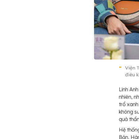
Viện 
điêu 
Linh Anh
nhiên, n
trổ xanh
không sư
quả thẩm
Hệ thống
Bản, Hà