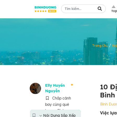
to
/
Trang Chủ
to
10 Đ
Elly Huyền
Nguyễn
Bình
Chắp cánh
Bình Dươ
bay cùng quê
hương Bình
Việc lự
Nội Dung Sắp Xếp