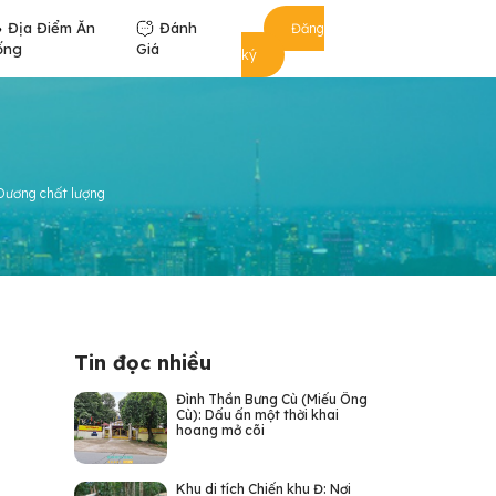
Địa Điểm Ăn
Đánh
Đăng
ống
Giá
ký
 Dương chất lượng
Tin đọc nhiều
Đình Thần Bưng Cù (Miếu Ông
Cù): Dấu ấn một thời khai
hoang mở cõi
Khu di tích Chiến khu Đ: Nơi