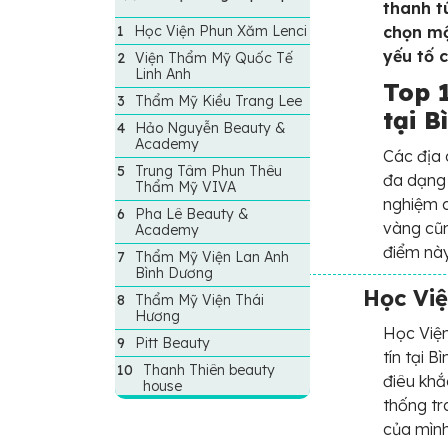
Dương
thanh tú
Học Viện Phun Xăm Lenci
chọn mộ
yếu tố 
Viện Thẩm Mỹ Quốc Tế
Linh Anh
Top 
Thẩm Mỹ Kiều Trang Lee
tại B
Hảo Nguyễn Beauty &
Academy
Các địa 
Trung Tâm Phun Thêu
đa dạng 
Thẩm Mỹ VIVA
nghiệm c
Pha Lê Beauty &
vàng cũn
Academy
điểm này
Thẩm Mỹ Viện Lan Anh
Bình Dương
Học Vi
Thẩm Mỹ Viện Thái
Hương
Học Viện
Pitt Beauty
tín tại 
Thanh Thiên beauty
điêu khắ
house
thống tr
của mình