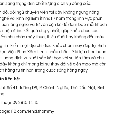
an sang trọng đến chất lượng dịch vụ đẳng cấp.
 đó, đội ngũ chuyên viên tại đây không ngừng nâng
nghề với kinh nghiệm ít nhất 7 năm trong lĩnh vực phun
luôn lắng nghe và tư vấn cặn kẽ để đảm bảo mỗi khách
 nhận được kết quả ưng ý nhất, giúp khắc phục các
iểm như chân mày thưa, thiếu đuôi hay không đều màu.
 tìm kiếm một địa chỉ điêu khắc chân mày đẹp tại Bình
ọc Viện Phun Xăm Lenci chắc chắn sẽ là lựa chọn hoàn
t lượng dịch vụ xuất sắc kết hợp với sự tận tâm và chu
 đây không chỉ mang lại sự thay đổi về diện mạo mà còn
ch hàng tự tin hơn trong cuộc sống hàng ngày.
n liên hệ:
chỉ: Số 41 đường D9, P. Chánh Nghĩa, Thủ Dầu Một, Bình
ng
 thoại: 096 815 14 15
page: FB.com/lenci.thammy