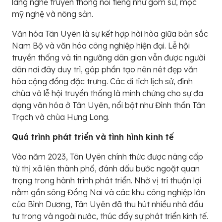
làng nghề truyền thống nổi tiếng như gốm sứ, mộc
mỹ nghệ và nông sản.
Văn hóa Tân Uyên là sự kết hợp hài hòa giữa bản sắc
Nam Bộ và văn hóa công nghiệp hiện đại. Lễ hội
truyền thống và tín ngưỡng dân gian vẫn được người
dân nơi đây duy trì, góp phần tạo nên nét đẹp văn
hóa cộng đồng đặc trưng. Các di tích lịch sử, đình
chùa và lễ hội truyền thống là minh chứng cho sự đa
dạng văn hóa ở Tân Uyên, nổi bật như Đình thần Tân
Trạch và chùa Hưng Long.
Quá trình phát triển và tình hình kinh tế
Vào năm 2023, Tân Uyên chính thức được nâng cấp
từ thị xã lên thành phố, đánh dấu bước ngoặt quan
trọng trong hành trình phát triển. Nhờ vị trí thuận lợi
nằm gần sông Đồng Nai và các khu công nghiệp lớn
của Bình Dương, Tân Uyên đã thu hút nhiều nhà đầu
tư trong và ngoài nước, thúc đẩy sự phát triển kinh tế.