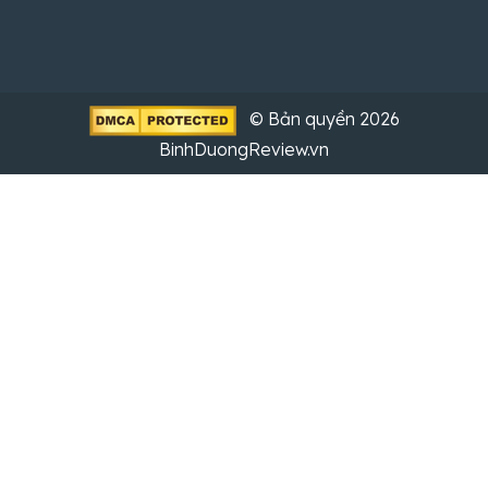
BinhDuongReview.vn