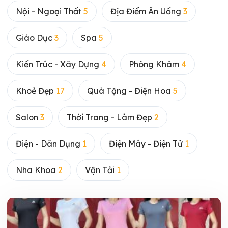
Nội - Ngoại Thất
5
Địa Điểm Ăn Uống
3
Giáo Dục
3
Spa
5
Kiến Trúc - Xây Dựng
4
Phòng Khám
4
Khoẻ Đẹp
17
Quà Tặng - Điện Hoa
5
Salon
3
Thời Trang - Làm Đẹp
2
Điện - Dân Dụng
1
Điện Máy - Điện Tử
1
Nha Khoa
2
Vận Tải
1