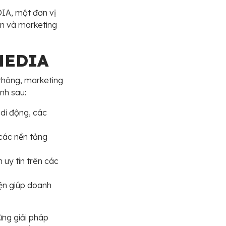
IA, một đơn vị
ến và marketing
MEDIA
thông, marketing
nh sau:
 di động, các
các nền tảng
 uy tín trên các
iện giúp doanh
ng giải pháp