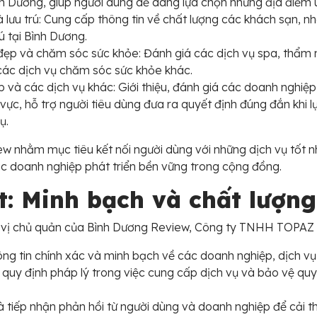
Bình Dương, giúp người dùng dễ dàng lựa chọn những địa điểm u
 lưu trú: Cung cấp thông tin về chất lượng các khách sạn, n
rú tại Bình Dương.
đẹp và chăm sóc sức khỏe: Đánh giá các dịch vụ spa, thẩm 
ác dịch vụ chăm sóc sức khỏe khác.
 và các dịch vụ khác: Giới thiệu, đánh giá các doanh nghiệp
 vực, hỗ trợ người tiêu dùng đưa ra quyết định đúng đắn khi 
ụ.
w nhằm mục tiêu kết nối người dùng với những dịch vụ tốt n
ác doanh nghiệp phát triển bền vững trong cộng đồng.
: Minh bạch và chất lượng
ơn vị chủ quản của Bình Dương Review, Công ty TNHH TOPA
ng tin chính xác và minh bạch về các doanh nghiệp, dịch vụ 
 quy định pháp lý trong việc cung cấp dịch vụ và bảo vệ quyề
 tiếp nhận phản hồi từ người dùng và doanh nghiệp để cải th