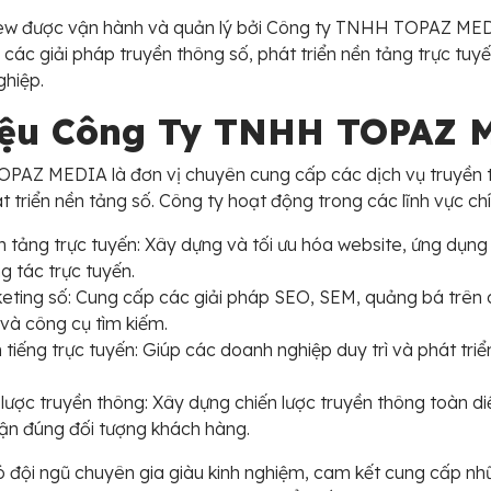
ew được vận hành và quản lý bởi Công ty TNHH TOPAZ MED
các giải pháp truyền thông số, phát triển nền tảng trực tuy
hiệp.
hiệu Công Ty TNHH TOPAZ 
PAZ MEDIA là đơn vị chuyên cung cấp các dịch vụ truyền 
t triển nền tảng số. Công ty hoạt động trong các lĩnh vực chí
ền tảng trực tuyến: Xây dựng và tối ưu hóa website, ứng dụng
g tác trực tuyến.
eting số: Cung cấp các giải pháp SEO, SEM, quảng bá trên 
và công cụ tìm kiếm.
tiếng trực tuyến: Giúp các doanh nghiệp duy trì và phát triển
 lược truyền thông: Xây dựng chiến lược truyền thông toàn d
cận đúng đối tượng khách hàng.
ội ngũ chuyên gia giàu kinh nghiệm, cam kết cung cấp nhữ