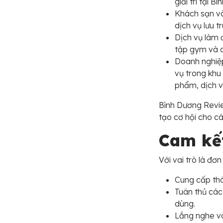
giải trí tại 
Khách sạn và
dịch vụ lưu t
Dịch vụ làm 
tập gym và c
Doanh nghiệp
vụ trong khu
phẩm, dịch v
Bình Dương Revie
tạo cơ hội cho c
Cam kết
Với vai trò là đ
Cung cấp thô
Tuân thủ các
dùng.
Lắng nghe và