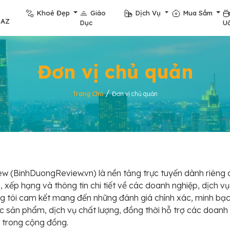
Khoẻ Đẹp
Giáo
Dịch Vụ
Mua Sắm
pAZ
Dục
U
Đơn vị chủ quản
/
Trang Chủ
Đơn vị chủ quản
w (BinhDuongReview.vn) là nền tảng trực tuyến dành riêng 
 xếp hạng và thông tin chi tiết về các doanh nghiệp, dịch vụ 
g tôi cam kết mang đến những đánh giá chính xác, minh bạch
c sản phẩm, dịch vụ chất lượng, đồng thời hỗ trợ các doanh
n trong cộng đồng.