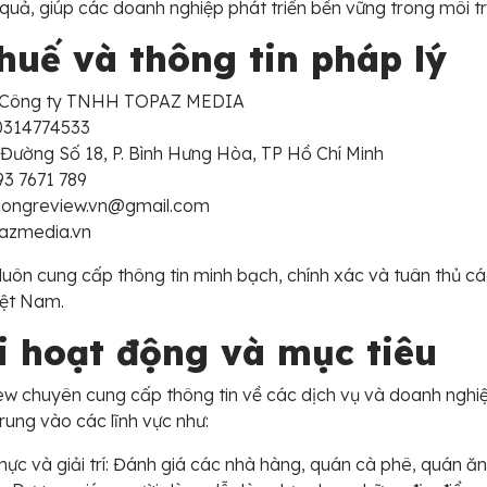
 quả, giúp các doanh nghiệp phát triển bền vững trong môi t
huế và thông tin pháp lý
: Công ty TNHH TOPAZ MEDIA
 0314774533
7 Đường Số 18, P. Bình Hưng Hòa, TP Hồ Chí Minh
93 7671 789
duongreview.vn@gmail.com
pazmedia.vn
luôn cung cấp thông tin minh bạch, chính xác và tuân thủ c
Việt Nam.
 hoạt động và mục tiêu
w chuyên cung cấp thông tin về các dịch vụ và doanh nghiệp
rung vào các lĩnh vực như:
hực và giải trí: Đánh giá các nhà hàng, quán cà phê, quán ăn