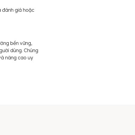
a đánh giá hoặc
ớng bền vững,
người dùng. Chúng
 và nâng cao uy