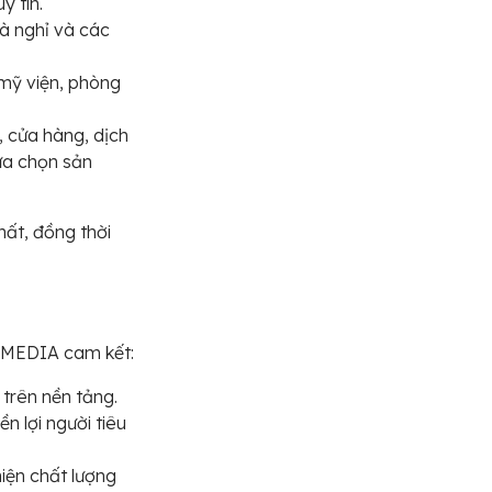
y tín.
hà nghỉ và các
mỹ viện, phòng
, cửa hàng, dịch
lựa chọn sản
hất, đồng thời
Z MEDIA cam kết:
trên nền tảng.
n lợi người tiêu
iện chất lượng