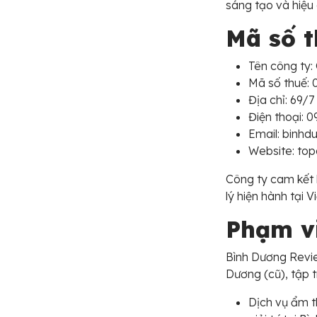
sáng tạo và hiệu
Mã số t
Tên công ty
Mã số thuế:
Địa chỉ: 69/
Điện thoại: 0
Email: binh
Website: to
Công ty cam kết 
lý hiện hành tại 
Phạm vi
Bình Dương Revie
Dương (cũ), tập t
Dịch vụ ẩm t