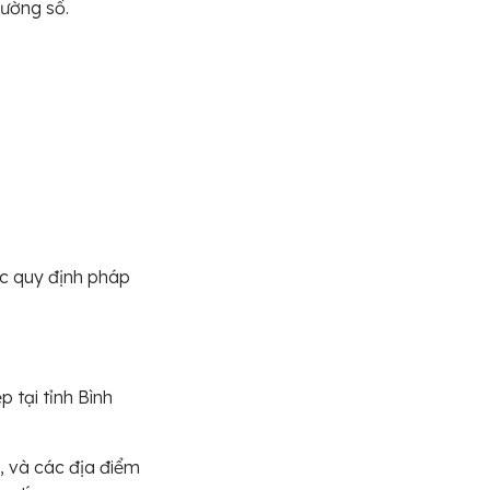
rường số.
ác quy định pháp
 tại tỉnh Bình
, và các địa điểm