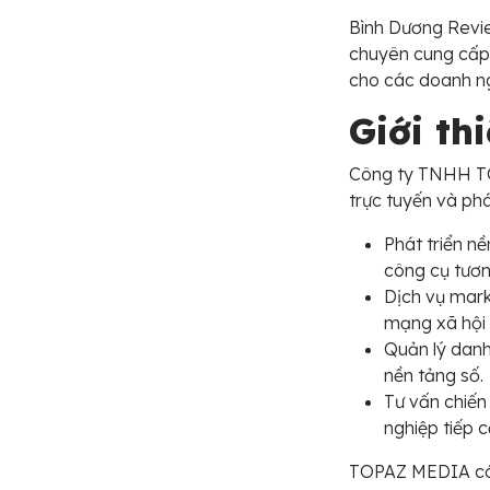
Bình Dương Revi
chuyên cung cấp 
cho các doanh ng
Giới t
Công ty TNHH TO
trực tuyến và phá
Phát triển n
công cụ tươn
Dịch vụ mark
mạng xã hội 
Quản lý danh 
nền tảng số.
Tư vấn chiến
nghiệp tiếp 
TOPAZ MEDIA có đ