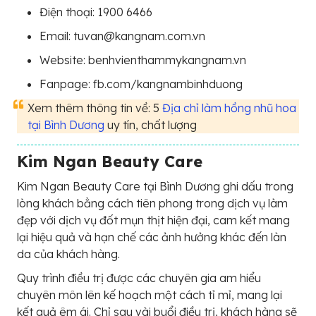
Điện thoại: 1900 6466
Email: tuvan@kangnam.com.vn
Website: benhvienthammykangnam.vn
Fanpage: fb.com/kangnambinhduong
Xem thêm thông tin về: 5
Địa chỉ làm hồng nhũ hoa
tại Bình Dương
uy tín, chất lượng
Kim Ngan Beauty Care
Kim Ngan Beauty Care tại Bình Dương ghi dấu trong
lòng khách bằng cách tiên phong trong dịch vụ làm
đẹp với dịch vụ đốt mụn thịt hiện đại, cam kết mang
lại hiệu quả và hạn chế các ảnh hưởng khác đến làn
da của khách hàng.
Quy trình điều trị được các chuyên gia am hiểu
chuyên môn lên kế hoạch một cách tỉ mỉ, mang lại
kết quả êm ái. Chỉ sau vài buổi điều trị, khách hàng sẽ