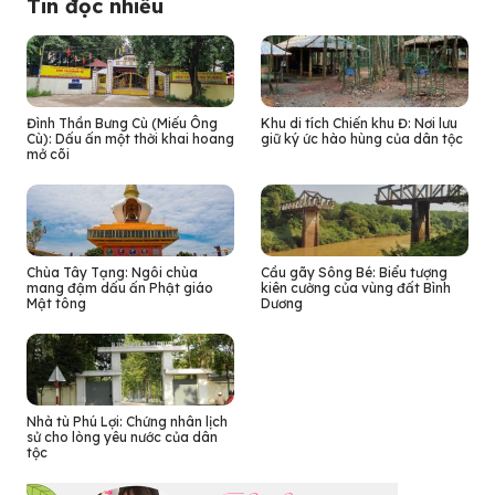
Tin đọc nhiều
Đình Thần Bưng Cù (Miếu Ông
Khu di tích Chiến khu Đ: Nơi lưu
Cù): Dấu ấn một thời khai hoang
giữ ký ức hào hùng của dân tộc
mở cõi
Chùa Tây Tạng: Ngôi chùa
Cầu gãy Sông Bé: Biểu tượng
mang đậm dấu ấn Phật giáo
kiên cường của vùng đất Bình
Mật tông
Dương
Nhà tù Phú Lợi: Chứng nhân lịch
sử cho lòng yêu nước của dân
tộc