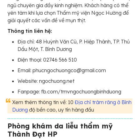
ngũ chuyên gia đầy kinh nghiệm. Khách hàng có thể
yên tâm khi lựa chọn Thẩm mỹ viện Ngọc Hường để
giải quyết các vấn đề về mụn thịt.
Thông tin liên hệ:
Địa chỉ: 48 Huỳnh Văn Cù, P. Hiệp Thành, TP. Thủ
Dầu Một, T. Bình Dương
Điện thoại: 02746 566 510
Email: phucngochuongco@gmail.com
Website: ngochuong.net
Fanpage: fb.com/tmvngochuongbinhduong
Xem thêm thông tin về: 10
Địa chỉ trám răng ở Bình
Dương
độ bền cao, uy tín hàng đầu
Phòng khám da liễu thẩm mỹ
Thành Đạt HP