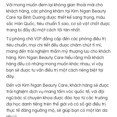
Với mong muốn đem lại không gian thoải mái cho
khách hàng, các phòng khám tại Kim Ngan Beauty
Care tại Bình Dương được thiết kế sang trọng, màu
sắc Hàn Quốc, tiêu chuẩn 5 sao, cơ sở vật chất được
trang bị đầy đủ một cách tối tân nhất.
Từ phòng chờ VIP đẳng cấp đến các phòng điều trị
tiêu chuẩn, mọi chi tiết đều được chăm chút tỉ mỉ,
mang đến trải nghiệm thẩm mỹ thượng lưu cho khách
hàng. Kim Ngan Beauty Care hiểu rằng mỗi khách
hàng đều có những mong muốn khác nhau, vì vậy
bạn sẽ được tư vấn điều trị một cách riêng biệt tại
đây.
Đến với Kim Ngan Beauty Care, khách hàng sẽ được
trải nghiệm dịch vụ mang tầm vóc quốc tế, với đội
ngũ bác sĩ chuyên khoa được đào tạo từ các trường
đại học danh tiếng trên thế giới và có số giờ điều trị
thực tế đáng ngưỡng mộ, sẽ giúp bạn có một làn da
như ý.