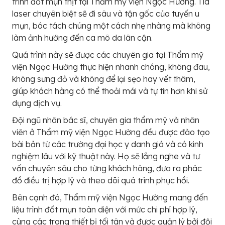
trình đốt mụn thịt tại Thẩm mỹ viện Ngọc Hường. Tia
laser chuyên biệt sẽ đi sâu và tận gốc của tuyến u
mụn, bóc tách chúng một cách nhẹ nhàng mà không
làm ảnh hướng đến ca mô da lân cận.
Quá trình này sẽ được các chuyên gia tại Thẩm mỹ
viện Ngọc Hường thực hiện nhanh chóng, không đau,
không sưng đỏ và không để lại sẹo hay vết thâm,
giúp khách hàng có thể thoải mái và tự tin hơn khi sử
dụng dịch vụ.
Đội ngũ nhân bác sĩ, chuyên gia thẩm mỹ và nhân
viên ở Thẩm mỹ viện Ngọc Hường đều được đào tạo
bài bản từ các trường đại học y danh giá và có kinh
nghiệm lâu với kỹ thuật này. Họ sẽ lắng nghe và tư
vấn chuyên sâu cho từng khách hàng, đưa ra phác
đồ điều trị hợp lý và theo dõi quá trình phục hồi.
Bên cạnh đó, Thẩm mỹ viện Ngọc Hường mang đến
liệu trình đốt mụn toàn diện với mức chi phí hợp lý,
cùng các trang thiết bị tối tân và được quản lý bởi đội