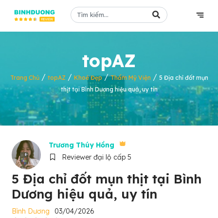
topAZ
/
/
/
/
Trang Chủ
topAZ
Khoẻ Đẹp
Thẩm Mỹ Viện
5 Địa chỉ đốt mụn
thịt tại Bình Dương hiệu quả, uy tín
Trương Thúy Hồng
Reviewer đại lộ cấp 5
5 Địa chỉ đốt mụn thịt tại Bình
Dương hiệu quả, uy tín
Bình Dương
03/04/2026