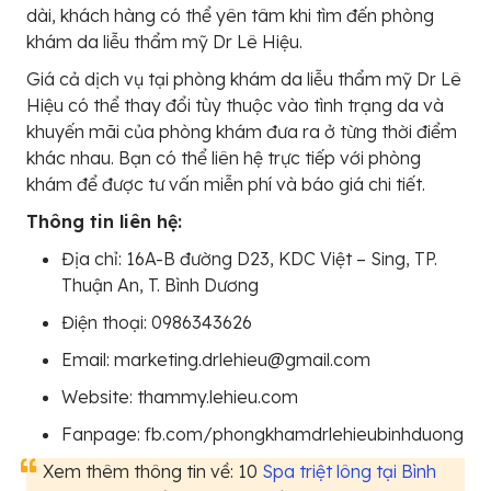
dài, khách hàng có thể yên tâm khi tìm đến phòng
khám da liễu thẩm mỹ Dr Lê Hiệu.
Giá cả dịch vụ tại phòng khám da liễu thẩm mỹ Dr Lê
Hiệu có thể thay đổi tùy thuộc vào tình trạng da và
khuyến mãi của phòng khám đưa ra ở từng thời điểm
khác nhau. Bạn có thể liên hệ trực tiếp với phòng
khám để được tư vấn miễn phí và báo giá chi tiết.
Thông tin liên hệ:
Địa chỉ: 16A-B đường D23, KDC Việt – Sing, TP.
Thuận An, T. Bình Dương
Điện thoại: 0986343626
Email: marketing.drlehieu@gmail.com
Website: thammy.lehieu.com
Fanpage: fb.com/phongkhamdrlehieubinhduong
Xem thêm thông tin về: 10
Spa triệt lông tại Bình