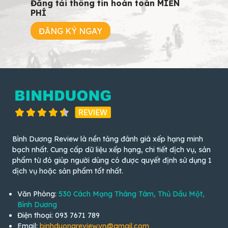
Đăng tải thông tin hoàn toàn MIỄN
PHÍ
ĐĂNG KÝ NGAY
Bình Dương Review là nền tảng đánh giá xếp hạng minh
bạch nhất. Cung cấp dữ liệu xếp hạng, chi tiết dịch vụ, sản
phẩm từ đó giúp người dùng có được quyết định sử dụng 1
dịch vụ hoặc sản phẩm tốt nhất.
Văn Phòng:
530 Cách Mạng Tháng Tám, Thủ Dầu Một,
Bình Dương
Điện thoại: 093 7671 789
Email:
binhduongreview.vn@gmail.com