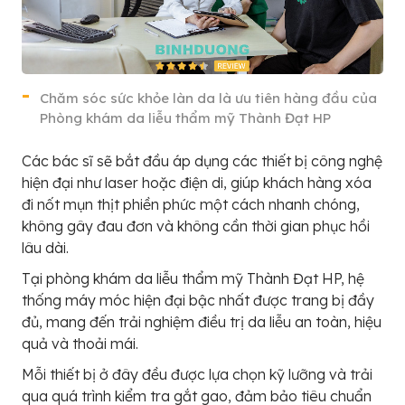
Chăm sóc sức khỏe làn da là ưu tiên hàng đầu của
Phòng khám da liễu thẩm mỹ Thành Đạt HP
Các bác sĩ sẽ bắt đầu áp dụng các thiết bị công nghệ
hiện đại như laser hoặc điện di, giúp khách hàng xóa
đi nốt mụn thịt phiền phức một cách nhanh chóng,
không gây đau đơn và không cần thời gian phục hồi
lâu dài.
Tại phòng khám da liễu thẩm mỹ Thành Đạt HP, hệ
thống máy móc hiện đại bậc nhất được trang bị đầy
đủ, mang đến trải nghiệm điều trị da liễu an toàn, hiệu
quả và thoải mái.
Mỗi thiết bị ở đây đều được lựa chọn kỹ lưỡng và trải
qua quá trình kiểm tra gắt gao, đảm bảo tiêu chuẩn