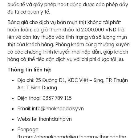
quốc tế và giấy phép hoạt động dược cấp phép đầy
đủ từ cơ quan y tế.
Bảng giá cho dịch vụ bắn mụn thịt không tái phát
hoàn toàn, có giá tham khảo từ 2.000.000 VND trở
lên và còn tùy thuộc vào tình trạng và số lượng mụn
thịt của khách hàng. Phòng khám cũng thường xuyên
có các chương trình khuyến mãi hấp dẫn, giúp khách
hàng có thể tiếp cận dịch vụ với chi phí được tối ưu.
Thông tin liên hệ:
Địa chỉ: 25 Đường D1, KDC Việt – Sing, TP. Thuận
An, T. Bình Dương
Điện thoại: 0337 789 115
Email: info@nhakhoadaisy.vn
Website: thanhdathp.vn
Fanpage:
fb.com/phongkhamdalieu.thammy.thanhdathp