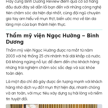
Hãy cùng Bình Dương Review điểm qua cở sở hàng
đầu dưới đây sẽ dẫn lối bạn đến với những công nghệ
tiên chăm sóc da hiện đại nhất, cùng đội ngũ chuyên
gia tay am hiểu về mụn thịt, biến ước mơ về làn da
láng mịn của bạn thành hiện thực.
Thẩm mỹ viện Ngọc Hường – Bình
Dương
Thẩm mỹ viện Ngọc Hường được ra mắt từ năm
2003 với hệ thống 25 chi nhánh trải dài khắp cả nước.
Đã không ngừng nỗ lực để đem đến cho khách hàng
những trải nghiệm chăm sóc sắc đẹp và sức khỏe
toàn diện.
Là một địa chỉ đã gây được ấn tượng mạnh với khách
hàng nhờ dịch vụ đốt mụn thịt hiện đại, nhanh chóng
và an toàn, với mục tiêu xây dựng sự hài lòng và niềm
tin tuyệt đối.