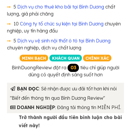
5
Dịch vụ cho thuê kho bãi tại Bình Dương
chất
lượng, giá phải chăng
10
Công ty tổ chức sự kiện tại Bình Dương
chuyên
nghiệp, uy tín hàng đầu
5
Dịch vụ vệ sinh nội thất ô tô tại Bình Dương
chuyên nghiệp, dịch vụ chất lượng
MINH BẠCH
KHÁCH QUAN
CHÍNH XÁC
BinhDuongReview đặt ra
03
tiêu chí giúp người
dùng có quyết định sáng suốt hơn
BẠN ĐỌC
: Sẽ nhận được ưu đãi tốt hơn khi nói
"Biết đến thông tin qua Bình Dương Review"
DOANH NGHIỆP
: Đăng tải thông tin MIỄN PHÍ.
Trở thành người đầu tiên bình luận cho bài
viết này!