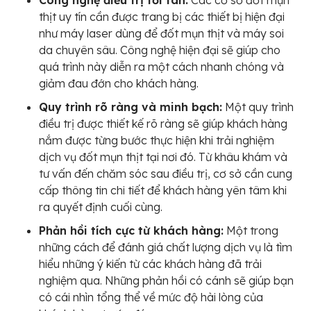
Công nghệ điều trị tối tân:
Các cơ sở đốt mụn
thịt uy tín cần được trang bị các thiết bị hiện đại
như máy laser dùng để đốt mụn thịt và máy soi
da chuyên sâu. Công nghệ hiện đại sẽ giúp cho
quá trình này diễn ra một cách nhanh chóng và
giảm đau đớn cho khách hàng.
Quy trình rõ ràng và minh bạch:
Một quy trình
điều trị được thiết kế rõ ràng sẽ giúp khách hàng
nắm được từng bước thực hiện khi trải nghiệm
dịch vụ đốt mụn thịt tại nơi đó. Từ khâu khám và
tư vấn đến chăm sóc sau điều trị, cơ sở cần cung
cấp thông tin chi tiết để khách hàng yên tâm khi
ra quyết định cuối cùng.
Phản hồi tích cực từ khách hàng:
Một trong
những cách để đánh giá chất lượng dịch vụ là tìm
hiểu những ý kiến từ các khách hàng đã trải
nghiệm qua. Những phản hồi có cánh sẽ giúp bạn
có cái nhìn tổng thể về mức độ hài lòng của