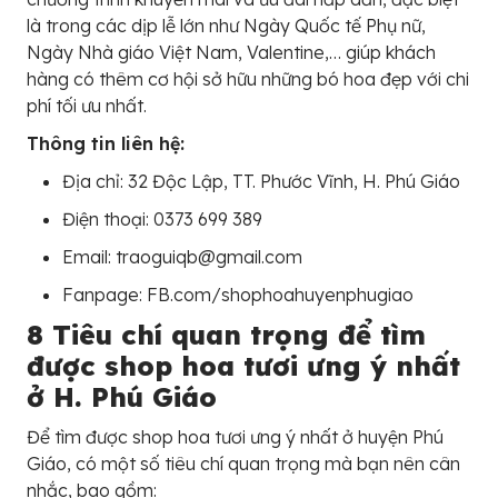
là trong các dịp lễ lớn như Ngày Quốc tế Phụ nữ,
Ngày Nhà giáo Việt Nam, Valentine,… giúp khách
hàng có thêm cơ hội sở hữu những bó hoa đẹp với chi
phí tối ưu nhất.
Thông tin liên hệ:
Địa chỉ: 32 Độc Lập, TT. Phước Vĩnh, H. Phú Giáo
Điện thoại: 0373 699 389
Email: traoguiqb@gmail.com
Fanpage: FB.com/shophoahuyenphugiao
8 Tiêu chí quan trọng để tìm
được shop hoa tươi ưng ý nhất
ở H. Phú Giáo
Để tìm được shop hoa tươi ưng ý nhất ở huyện Phú
Giáo, có một số tiêu chí quan trọng mà bạn nên cân
nhắc, bao gồm: