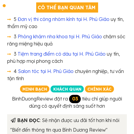
CÓ THỂ BẠN QUAN TÂM
5
Đơn vị thi công nhôm kính tại H. Phú Giáo
uy tín,
thẩm mỹ cao
3
Phòng khám nha khoa tại H. Phú Giáo
chăm sóc
răng miệng hiệu quả
3
Tiệm trang điểm cô dâu tại H. Phú Giáo
uy tín,
phù hợp mọi phong cách
4
Salon tóc tại H. Phú Giáo
chuyên nghiệp, tư vấn
tận tình
MINH BẠCH
KHÁCH QUAN
CHÍNH XÁC
BinhDuongReview đặt ra
03
tiêu chí giúp người
dùng có quyết định sáng suốt hơn
BẠN ĐỌC
: Sẽ nhận được ưu đãi tốt hơn khi nói
"Biết đến thông tin qua Bình Dương Review"