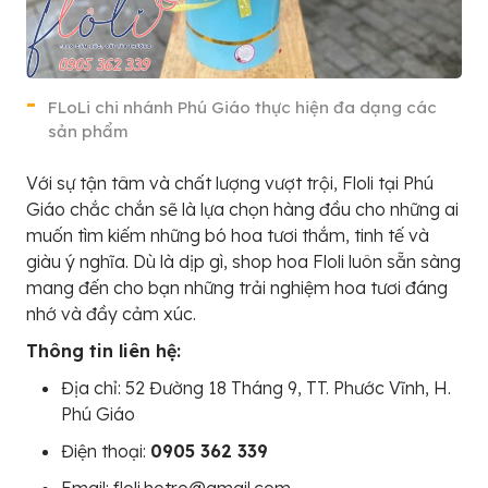
FLoLi chi nhánh Phú Giáo thực hiện đa dạng các
sản phẩm
Với sự tận tâm và chất lượng vượt trội, Floli tại Phú
Giáo chắc chắn sẽ là lựa chọn hàng đầu cho những ai
muốn tìm kiếm những bó hoa tươi thắm, tinh tế và
giàu ý nghĩa. Dù là dịp gì, shop hoa Floli luôn sẵn sàng
mang đến cho bạn những trải nghiệm hoa tươi đáng
nhớ và đầy cảm xúc.
Thông tin liên hệ:
Địa chỉ: 52 Đường 18 Tháng 9, TT. Phước Vĩnh, H.
Phú Giáo
Điện thoại:
0905 362 339
Email: floli.hotro@gmail.com