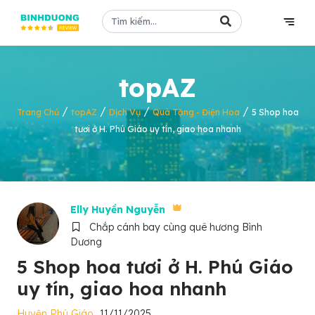
topAZ
/
/
/
/
Trang Chủ
topAZ
Dịch Vụ
Quà Tặng - Điện Hoa
5 Shop hoa
tươi ở H. Phú Giáo uy tín, giao hoa nhanh
Elly Huyền Nguyễn
Chắp cánh bay cùng quê hương Bình
Dương
5 Shop hoa tươi ở H. Phú Giáo
uy tín, giao hoa nhanh
Huyện Phú Giáo
11/11/2025