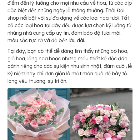
điểm đến lý tưởng cho mọi nhu cầu về hoa, từ các dịp
đặc biệt đến những ngày lễ thông thường. Thời Đại
shop nổi bật với sự đa dạng về các loại hoa tươi. Tất
cả các loại hoa tại đây đều được lựa chọn kỹ lưỡng từ
những nhà cung cấp uy tín, đảm bảo độ tươi mới,
màu sắc rực rỡ và độ bền lâu dài.
Tại đây, bạn có thể dễ dàng tìm thấy những bó hoa,
giỏ hoa, lẵng hoa hoặc những mẫu thiết kế độc đáo
dành riêng cho các sự kiện như sinh nhật, đám cưới, lễ
kỷ niệm hay chỉ đơn giản là một món quà để bày tỏ
lòng yêu thương, sự tri ân.