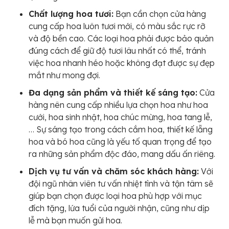
Chất lượng hoa tươi:
Bạn cần chọn cửa hàng
cung cấp hoa luôn tươi mới, có màu sắc rực rỡ
và độ bền cao. Các loại hoa phải được bảo quản
đúng cách để giữ độ tươi lâu nhất có thể, tránh
việc hoa nhanh héo hoặc không đạt được sự đẹp
mắt như mong đợi.
Đa dạng sản phẩm và thiết kế sáng tạo:
Cửa
hàng nên cung cấp nhiều lựa chọn hoa như hoa
cưới, hoa sinh nhật, hoa chúc mừng, hoa tang lễ,
… Sự sáng tạo trong cách cắm hoa, thiết kế lẵng
hoa và bó hoa cũng là yếu tố quan trọng để tạo
ra những sản phẩm độc đáo, mang dấu ấn riêng.
Dịch vụ tư vấn và chăm sóc khách hàng:
Với
đội ngũ nhân viên tư vấn nhiệt tình và tận tâm sẽ
giúp bạn chọn được loại hoa phù hợp với mục
đích tặng, lứa tuổi của người nhận, cũng như dịp
lễ mà bạn muốn gửi hoa.