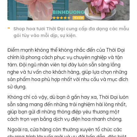
Shop hoa tươi Thời Đại cung cấp đa dạng các mẫu
gói tùy vào mỗi dịp, sự kiện.
Điểm mạnh không thể không nhắc đến của Thời Đại
chính là phong cách phục vụ chuyên nghiệp và tận
tâm. Đội ngũ nhân viên tại đây luôn sẵn sàng lắng
nghe và tư vấn cho khách hàng, giúp lựa chọn những
sản phẩm hoa phù hợp nhất với nhu cầu và mục đích
sử dụng.
Không chỉ có vậy, dù bạn ở gần hay xa, Thời Đại luôn
sẵn sàng mang đến những trải nghiệm hài lòng nhất,
giúp bạn gửi đi những thông điệp yêu thương một
cách trọn vẹn bằng dịch vụ điện hoa nhanh chóng.
Ngoài ra, cửa hàng còn thường xuyên tổ chức các
chương trình khuyến mãi và ưu đãi hấp dẫn, đặc biệt