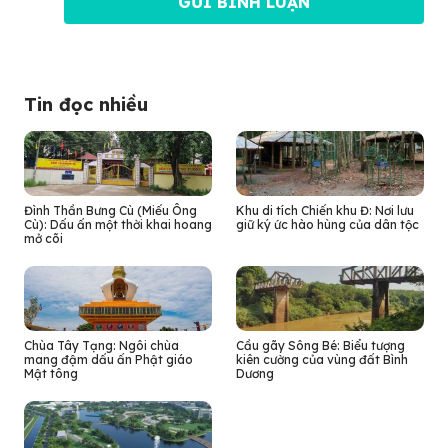
Tin đọc nhiều
Đình Thần Bưng Cù (Miếu Ông
Khu di tích Chiến khu Đ: Nơi lưu
Cù): Dấu ấn một thời khai hoang
giữ ký ức hào hùng của dân tộc
mở cõi
Chùa Tây Tạng: Ngôi chùa
Cầu gãy Sông Bé: Biểu tượng
mang đậm dấu ấn Phật giáo
kiên cường của vùng đất Bình
Mật tông
Dương