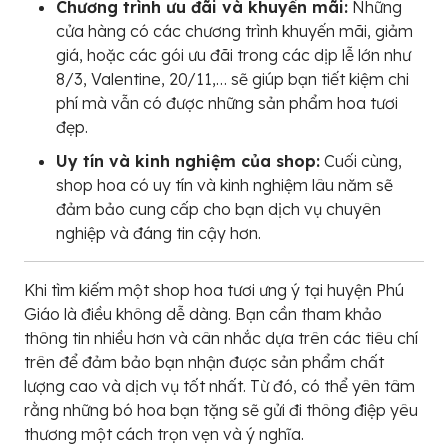
Chương trình ưu đãi và khuyến mãi:
Những
cửa hàng có các chương trình khuyến mãi, giảm
giá, hoặc các gói ưu đãi trong các dịp lễ lớn như
8/3, Valentine, 20/11,… sẽ giúp bạn tiết kiệm chi
phí mà vẫn có được những sản phẩm hoa tươi
đẹp.
Uy tín và kinh nghiệm của shop:
Cuối cùng,
shop hoa có uy tín và kinh nghiệm lâu năm sẽ
đảm bảo cung cấp cho bạn dịch vụ chuyên
nghiệp và đáng tin cậy hơn.
Khi tìm kiếm một shop hoa tươi ưng ý tại huyện Phú
Giáo là điều không dễ dàng. Bạn cần tham khảo
thông tin nhiều hơn và cân nhắc dựa trên các tiêu chí
trên để đảm bảo bạn nhận được sản phẩm chất
lượng cao và dịch vụ tốt nhất. Từ đó, có thể yên tâm
rằng những bó hoa bạn tặng sẽ gửi đi thông điệp yêu
thương một cách trọn vẹn và ý nghĩa.