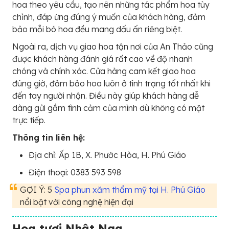
hoa theo yêu cầu, tạo nên những tác phẩm hoa tùy
chỉnh, đáp ứng đúng ý muốn của khách hàng, đảm
bảo mỗi bó hoa đều mang dấu ấn riêng biệt.
Ngoài ra, dịch vụ giao hoa tận nơi của An Thảo cũng
được khách hàng đánh giá rất cao về độ nhanh
chóng và chính xác. Cửa hàng cam kết giao hoa
đúng giờ, đảm bảo hoa luôn ở tình trạng tốt nhất khi
đến tay người nhận. Điều này giúp khách hàng dễ
dàng gửi gắm tình cảm của mình dù không có mặt
trực tiếp.
Thông tin liên hệ:
Địa chỉ: Ấp 1B, X. Phước Hòa, H. Phú Giáo
Điện thoại: 0383 593 598
GỢI Ý: 5
Spa phun xăm thẩm mỹ tại H. Phú Giáo
nổi bật với công nghệ hiện đại
Hoa tươi Nhật Nga