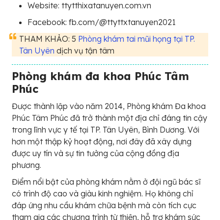
Website: ttytthixatanuyen.com.vn
Facebook: fb.com/@ttyttxtanuyen2021
THAM KHẢO: 5
Phòng khám tai mũi họng tại TP.
Tân Uyên
dịch vụ tận tâm
Phòng khám đa khoa Phúc Tâm
Phúc
Được thành lập vào năm 2014, Phòng khám Đa khoa
Phúc Tâm Phúc đã trở thành một địa chỉ đáng tin cậy
trong lĩnh vực y tế tại TP. Tân Uyên, Bình Dương. Với
hơn một thập kỷ hoạt động, nơi đây đã xây dựng
được uy tín và sự tin tưởng của cộng đồng địa
phương.
Điểm nổi bật của phòng khám nằm ở đội ngũ bác sĩ
có trình độ cao và giàu kinh nghiệm. Họ không chỉ
đáp ứng nhu cầu khám chữa bệnh mà còn tích cực
tham gia các chương trình từ thiện, hỗ trợ khám sức