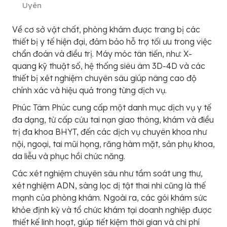
Uyên
Về cơ sở vật chất, phòng khám được trang bị các
thiết bị y tế hiện đại, đảm bảo hỗ trợ tối ưu trong việc
chẩn đoán và điều trị. Máy móc tân tiến, như: X-
quang kỹ thuật số, hệ thống siêu âm 3D-4D và các
thiết bị xét nghiệm chuyên sâu giúp nâng cao độ
chính xác và hiệu quả trong từng dịch vụ.
Phúc Tâm Phúc cung cấp một danh mục dịch vụ y tế
đa dạng, từ cấp cứu tai nạn giao thông, khám và điều
trị đa khoa BHYT, đến các dịch vụ chuyên khoa như
nội, ngoại, tai mũi họng, răng hàm mặt, sản phụ khoa,
da liễu và phục hồi chức năng.
Các xét nghiệm chuyên sâu như tầm soát ung thư,
xét nghiệm ADN, sàng lọc dị tật thai nhi cũng là thế
mạnh của phòng khám. Ngoài ra, các gói khám sức
khỏe định kỳ và tổ chức khám tại doanh nghiệp được
thiết kế linh hoạt, giúp tiết kiệm thời gian và chi phí