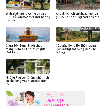
Đình Thần Bưng Cù (Miếu Ông
Khu di tích Chiến khu Đ: Nơi lưu
Cù): Dấu ấn một thời khai hoang
giữ ký ức hào hùng của dân tộc
mở cõi
Chùa Tây Tạng: Ngôi chùa
Cầu gãy Sông Bé: Biểu tượng
mang đậm dấu ấn Phật giáo
kiên cường của vùng đất Bình
Mật tông
Dương
Nhà tù Phú Lợi: Chứng nhân lịch
sử cho lòng yêu nước của dân
tộc