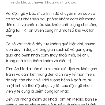
về đa khoa, chuyên khoa và nha khoa
Với đội ngũ y bác sĩ có trình độ chuyên môn cao và
cơ sở vật chất hiện đại, phòng khám cam kết mang
đến dịch vụ chăm sóc sức khỏe chất lượng cho cộng
đồng tại TP. Tân Uyên cũng như một số khu vực lân
cận.
Cơ sở vật chất ở đây tuy không quá hiện đại, nhưng
luôn duy trì được không gian sạch sẽ và gọn gàng,
giúp cho bệnh nhân cảm thấy thoải mái, dễ chịu
trong quá trình thăm khám và điều trị.
Tâm An Media luôn đưa ra mức giá dịch vụ khá cạnh
tranh và cam kết mang đến dịch vụ y tế thân thiện,
dễ tiếp cận cho nhiều đối tượng bệnh Ngoài ra, sự
nhiệt tình và thái độ phục vụ tốt của đội ngũ nhân
viên y tế cũng là điểm cộng lớn khác.
Đến với Phòng khám đa khoa Tâm An Media, bạn sẽ
nhận được sự chăm sóc và tư vấn vô cùng nhiệt tình,