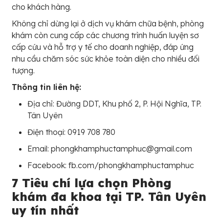
cho khách hàng.
Không chỉ dừng lại ở dịch vụ khám chữa bệnh, phòng
khám còn cung cấp các chương trình huấn luyện sơ
cấp cứu và hỗ trợ y tế cho doanh nghiệp, đáp ứng
nhu cầu chăm sóc sức khỏe toàn diện cho nhiều đối
tượng.
Thông tin liên hệ:
Địa chỉ: Đường DDT, Khu phố 2, P. Hội Nghĩa, TP.
Tân Uyên
Điện thoại: 0919 708 780
Email: phongkhamphuctamphuc@gmail.com
Facebook: fb.com/phongkhamphuctamphuc
7 Tiêu chí lựa chọn Phòng
khám đa khoa tại TP. Tân Uyên
uy tín nhất