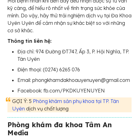
Mỗi bệnh nhân khi đến đây đều nhận được sự tư vấn
kỹ càng, để hiểu rõ nhất về tình trạng sức khỏe của
mình. Do vậy, hãy thử trải nghiệm dịch vụ tại Đa Khoa
Uyên Uyên để cảm nhận sự khác biệt so với những
cơ sở khác.
Thông tin liên hệ:
Địa chỉ: 974 Đường ĐT747, Ấp 3, P. Hội Nghĩa, TP.
Tân Uyên
Điện thoại: (0274) 6265 076
Email: phongkhamdakhoauyenuyen@gmail.com
Facebook: fb.com/PKDKUYENUYEN
GỢI Ý: 5
Phòng khám sản phụ khoa tại TP. Tân
Uyên
dịch vụ chất lượng
Phòng khám đa khoa Tâm An
Media