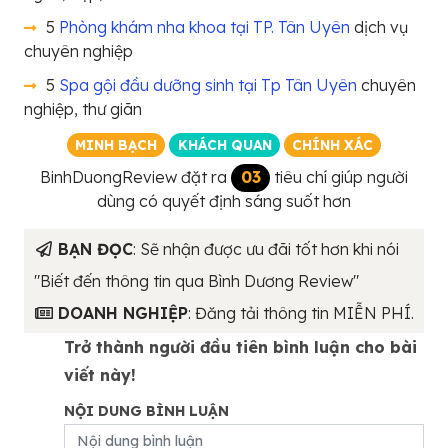
5
Phòng khám nha khoa tại TP. Tân Uyên
dịch vụ
chuyên nghiệp
5
Spa gội đầu dưỡng sinh tại Tp Tân Uyên
chuyên
nghiệp, thư giãn
MINH BẠCH
KHÁCH QUAN
CHÍNH XÁC
BinhDuongReview đặt ra
03
tiêu chí giúp người
dùng có quyết định sáng suốt hơn
BẠN ĐỌC
: Sẽ nhận được ưu đãi tốt hơn khi nói
"Biết đến thông tin qua Bình Dương Review"
DOANH NGHIỆP
: Đăng tải thông tin MIỄN PHÍ.
Trở thành người đầu tiên bình luận cho bài
viết này!
NỘI DUNG BÌNH LUẬN