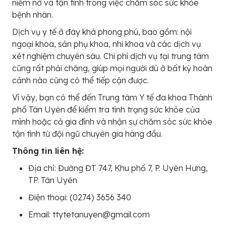
niềm nở và tận tình trong việc chăm sóc sức khỏe
bệnh nhân.
Dịch vụ y tế ở đây khá phong phú, bao gồm: nội
ngoại khoa, sản phụ khoa, nhi khoa và các dịch vụ
xét nghiệm chuyên sâu. Chi phí dịch vụ tại trung tâm
cũng rất phải chăng, giúp mọi người dù ở bất kỳ hoàn
cảnh nào cũng có thể tiếp cận được.
Vì vậy, bạn có thể đến Trung tâm Y tế đa khoa Thành
phố Tân Uyên để kiểm tra tình trạng sức khỏe của
mình hoặc cả gia đình và nhận sự chăm sóc sức khỏe
tận tình từ đội ngũ chuyên gia hàng đầu.
Thông tin liên hệ:
Địa chỉ: Đường ĐT 747, Khu phố 7, P. Uyên Hưng,
TP. Tân Uyên
Điện thoại: (0274) 3656 340
Email: ttytetanuyen@gmail.com