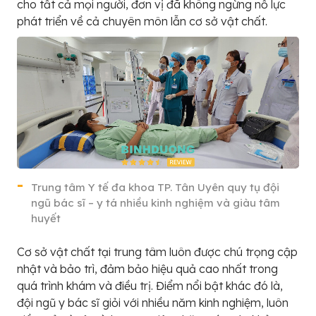
cho tất cả mọi người, đơn vị đã không ngừng nỗ lực
phát triển về cả chuyên môn lẫn cơ sở vật chất.
Trung tâm Y tế đa khoa TP. Tân Uyên quy tụ đội
ngũ bác sĩ – y tá nhiều kinh nghiệm và giàu tâm
huyết
Cơ sở vật chất tại trung tâm luôn được chú trọng cập
nhật và bảo trì, đảm bảo hiệu quả cao nhất trong
quá trình khám và điều trị. Điểm nổi bật khác đó là,
đội ngũ y bác sĩ giỏi với nhiều năm kinh nghiệm, luôn