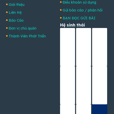
Điều khoản sử dụng
Giới thiệu
Gửi báo cáo / phản hồi
Liên Hệ
BẠN ĐỌC GỬI BÀI
Báo Cáo
Hệ sinh thái
Đơn vị chủ quản
Thành Viên Phát Triển
© Bản quyền 2026