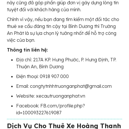
này cũng đã góp phần giúp đơn vị gây dựng lòng tin
tuyệt đối với khách hàng của mình.
Chính vì vậy, nếu bạn đang tìm kiếm một đối tác cho
thuê xe cẩu đáng tin cậy tại Bình Dương thì Trường
An Phát là sự lựa chọn lý tưởng nhất để hỗ trợ công
việc của bạn.
Thông tin liên hệ:
Địa chỉ: 217A KP. Hưng Phước, P. Hưng Định, TP.
Thuận An, Bình Dương
Điện thoại: 0918 907 000
Email: congtytnhhtruonganphat@gmail.com
Website: xecautruonganphat.vn
Facebook: FB.com/profile.php?
id=100093227619087
Dịch Vụ Cho Thuê Xe Hoàng Thanh