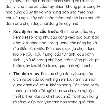
Hiện nay, trên địa bàn tỉnh Bình Dương có rất nhiều
đơn vị cho thuê xe cẩu. Tuy nhiên, không phải công ty
nào cũng đủ uy tín và khả năng đáp ứng theo nhu
cầu của bạn. Hãy cân nhắc thêm một số lưu ý sau để
đảm bảo chọn được nơi đáng tin cậy nhất.
Xác định nhu cầu trước:
Khi thuê xe cẩu, hãy
xem xét rõ ràng nhu cầu công việc của bạn, bao
gồm loại hàng hóa, trọng lượng cần nâng hạ và
địa điểm làm việc. Điều này giúp lựa chọn đúng
loại xe cẩu (cẩu thùng, cẩu tự hành, cẩu bánh
xích,…) và tải trọng phù hợp, tránh lãng phí chi phí
hoặc gây khó khăn trong quá trình vận hành.
Tìm đơn vị uy tín:
Lựa chọn đơn vị cung cấp
dịch vụ xe cẩu có kinh nghiệm lâu năm và nhận
được đánh giá tốt từ khách hàng. Các công ty ấy
thường sở hữu đội ngũ nhân sự chuyên nghiệp,
thiết bị hiện đại và chính sách hỗ trợ khách hàng
rõ ràng, giúp bạn yên tâm hơn trong quá trình