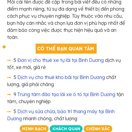
Mỗi cái tên được đề cập trong bài viết đều có những
điểm mạnh riêng, từ sự đa dạng về thiết bị đến phong
cách phục vụ chuyên nghiệp. Tùy thuộc vào nhu cầu,
bạn hãy cân nhắc và chọn lựa đơn vị phù hợp nhất để
đảm bảo công việc được thực hiện hiệu quả và an
toàn.
CÓ THỂ BẠN QUAN TÂM
5
Đơn vị cho thuê xe tự lái tại Bình Dương
dịch vụ
tốt, xe mới, giá rẻ
5
Dịch vụ cho thuê kho bãi tại Bình Dương
chất
lượng, giá phải chăng
9
Trung tâm đào tạo lái xe ô tô tại Bình Dương
tận
tâm, chuyên nghiệp
5
Dịch vụ sửa chữa, bảo trì thang máy tại Bình
Dương
nhanh chóng, chất lượng
MINH BẠCH
KHÁCH QUAN
CHÍNH XÁC