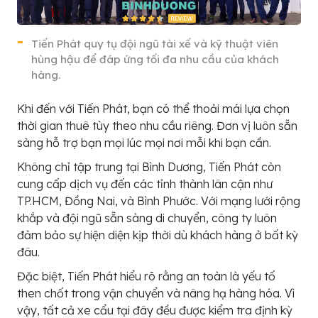
Tiến Phát quy tụ đội ngũ tài xế và kỹ thuật viên
hùng hậu để đáp ứng tối đa nhu cầu của khách
hàng.
Khi đến với Tiến Phát, bạn có thể thoải mái lựa chọn
thời gian thuê tùy theo nhu cầu riêng. Đơn vị luôn sẵn
sàng hỗ trợ bạn mọi lúc mọi nơi mỗi khi bạn cần.
Không chỉ tập trung tại Bình Dương, Tiến Phát còn
cung cấp dịch vụ đến các tỉnh thành lân cận như
TP.HCM, Đồng Nai, và Bình Phước. Với mạng lưới rộng
khắp và đội ngũ sẵn sàng di chuyển, công ty luôn
đảm bảo sự hiện diện kịp thời dù khách hàng ở bất kỳ
đâu.
Đặc biệt, Tiến Phát hiểu rõ rằng an toàn là yếu tố
then chốt trong vận chuyển và nâng hạ hàng hóa. Vì
vậy, tất cả xe cẩu tại đây đều được kiểm tra định kỳ