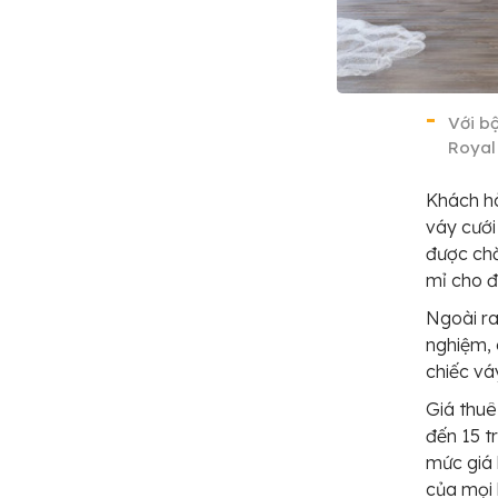
Với bộ
Royal
Khách hà
váy cưới
được chă
mỉ cho đ
Ngoài ra
nghiệm, 
chiếc vá
Giá thuê
đến 15 t
mức giá 
của mọi