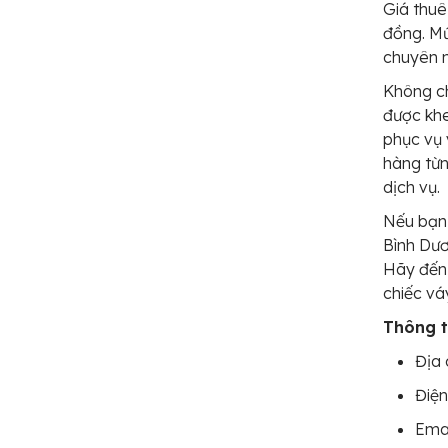
Giá thuê
đồng. Mứ
chuyên n
Không ch
được khe
phục vụ 
hàng từn
dịch vụ.
Nếu bạn 
Bình Dươ
Hãy đến 
chiếc vá
Thông ti
Địa 
Điện
Emai