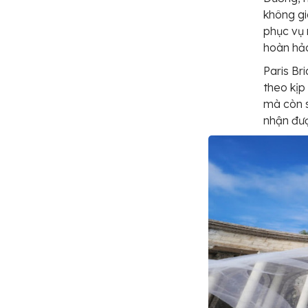
không gi
phục vụ 
hoàn hả
Paris Br
theo kịp
mà còn s
nhận đượ