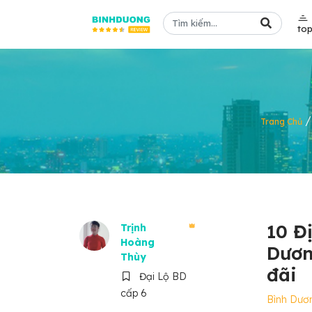
to
Trang Chủ
10 Đị
Trịnh
Hoàng
Dươn
Thùy
đãi
Đại Lộ BD
cấp 6
Bình Dươ