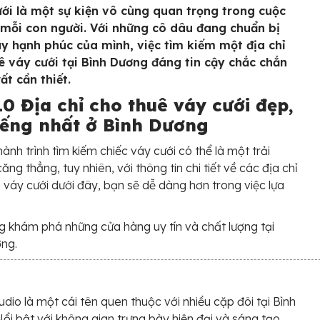
ới là một sự kiện vô cùng quan trọng trong cuộc
 mỗi con người. Với những cô dâu đang chuẩn bị
y hạnh phúc của mình, việc tìm kiếm một địa chỉ
ê váy cưới tại Bình Dương đáng tin cậy chắc chắn
rất cần thiết.
0 Địa chỉ cho thuê váy cưới đẹp,
tiếng nhất ở Bình Dương
ành trình tìm kiếm chiếc váy cưới có thể là một trải
ng thẳng, tuy nhiên, với thông tin chi tiết về các địa chỉ
 váy cưới dưới đây, bạn sẽ dễ dàng hơn trong việc lựa
 khám phá những cửa hàng uy tín và chất lượng tại
ng.
udio là một cái tên quen thuộc với nhiều cặp đôi tại Bình
ổi bật với không gian trưng bày hiện đại và sáng tạo,