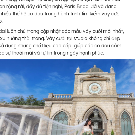
an rộng rãi, đầy đủ tiện nghi, Paris Bridal đã và đang
nhiều thế hệ cô dâu trong hành trình tìm kiếm váy cưới
o.
idal luôn chú trọng cập nhật các mẫu váy cưới mới nhất,
 xu hướng thời trang. Váy cưới tại studio không chỉ đẹp
ử dụng những chất liệu cao cấp, giúp các cô dâu cảm
c sự thoải mái và tự tin trong ngày hạnh phúc.