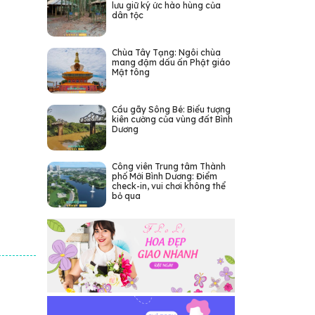
lưu giữ ký ức hào hùng của
dân tộc
Chùa Tây Tạng: Ngôi chùa
mang đậm dấu ấn Phật giáo
Mật tông
Cầu gãy Sông Bé: Biểu tượng
kiên cường của vùng đất Bình
Dương
Công viên Trung tâm Thành
phố Mới Bình Dương: Điểm
check-in, vui chơi không thể
bỏ qua