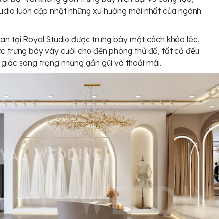
udio luôn cập nhật những xu hướng mới nhất của ngành
an tại Royal Studio được trưng bày một cách khéo léo,
ực trưng bày váy cưới cho đến phòng thử đồ, tất cả đều
giác sang trọng nhưng gần gũi và thoải mái.