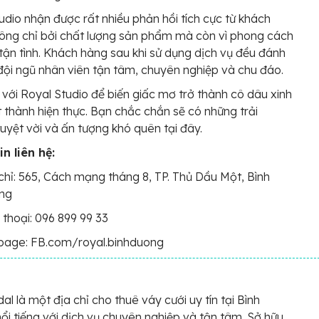
udio nhận được rất nhiều phản hồi tích cực từ khách
ông chỉ bởi chất lượng sản phẩm mà còn vì phong cách
tận tình. Khách hàng sau khi sử dụng dịch vụ đều đánh
đội ngũ nhân viên tận tâm, chuyên nghiệp và chu đáo.
với Royal Studio để biến giấc mơ trở thành cô dâu xinh
 thành hiện thực. Bạn chắc chắn sẽ có những trải
uyệt vời và ấn tượng khó quên tại đây.
n liên hệ:
chỉ: 565, Cách mạng tháng 8, TP. Thủ Dầu Một, Bình
ng
 thoại: 096 899 99 33
page: FB.com/royal.binhduong
dal là một địa chỉ cho thuê váy cưới uy tín tại Bình
ổi tiếng với dịch vụ chuyên nghiệp và tận tâm. Sở hữu