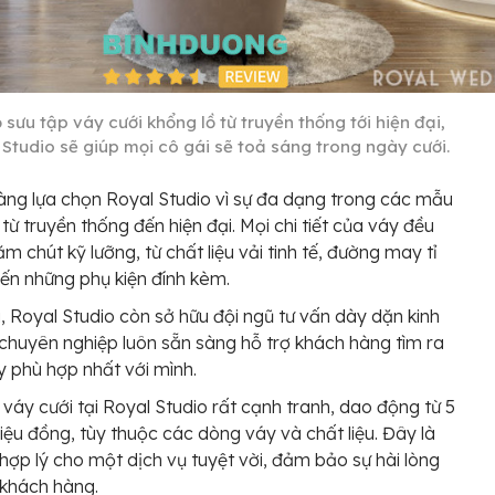
 sưu tập váy cưới khổng lồ từ truyền thống tới hiện đại,
 Studio sẽ giúp mọi cô gái sẽ toả sáng trong ngày cưới.
ng lựa chọn Royal Studio vì sự đa dạng trong các mẫu
 từ truyền thống đến hiện đại. Mọi chi tiết của váy đều
m chút kỹ lưỡng, từ chất liệu vải tinh tế, đường may tỉ
ến những phụ kiện đính kèm.
, Royal Studio còn sở hữu đội ngũ tư vấn dày dặn kinh
chuyên nghiệp luôn sẵn sàng hỗ trợ khách hàng tìm ra
y phù hợp nhất với mình.
 váy cưới tại Royal Studio rất cạnh tranh, dao động từ 5
riệu đồng, tùy thuộc các dòng váy và chất liệu. Đây là
hợp lý cho một dịch vụ tuyệt vời, đảm bảo sự hài lòng
 khách hàng.