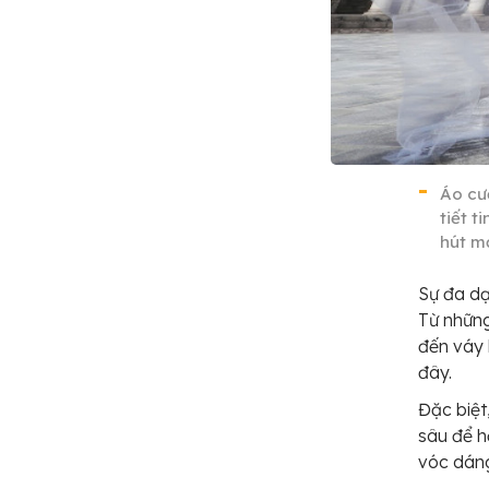
Áo cướ
tiết t
hút mọ
Sự đa dạ
Từ những
đến váy 
đây.
Đặc biệt
sâu để h
vóc dán