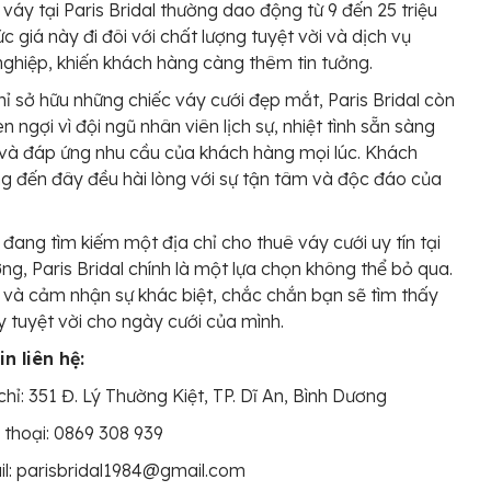
 váy tại Paris Bridal thường dao động từ 9 đến 25 triệu
c giá này đi đôi với chất lượng tuyệt vời và dịch vụ
ghiệp, khiến khách hàng càng thêm tin tưởng.
ỉ sở hữu những chiếc váy cưới đẹp mắt, Paris Bridal còn
n ngợi vì đội ngũ nhân viên lịch sự, nhiệt tình sẵn sàng
và đáp ứng nhu cầu của khách hàng mọi lúc. Khách
g đến đây đều hài lòng với sự tận tâm và độc đáo của
đang tìm kiếm một địa chỉ cho thuê váy cưới uy tín tại
ng, Paris Bridal chính là một lựa chọn không thể bỏ qua.
và cảm nhận sự khác biệt, chắc chắn bạn sẽ tìm thấy
y tuyệt vời cho ngày cưới của mình.
n liên hệ:
chỉ: 351 Đ. Lý Thường Kiệt, TP. Dĩ An, Bình Dương
 thoại: 0869 308 939
l: parisbridal1984@gmail.com