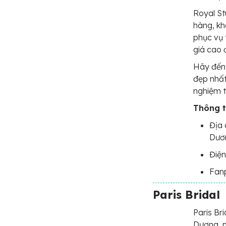
Royal St
hàng, kh
phục vụ 
giá cao 
Hãy đến 
đẹp nhất
nghiệm t
Thông ti
Địa 
Dươ
Điện
Fan
Paris Bridal
Paris Bri
Dương, n