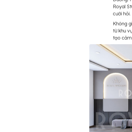
Royal St
cưới hỏi.
Không gi
từ khu v
tạo cảm 