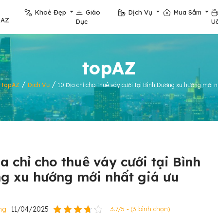
Khoẻ Đẹp
Giáo
Dịch Vụ
Mua Sắm
pAZ
Dục
U
topAZ
/
/
/
topAZ
Dịch Vụ
10 Địa chỉ cho thuê váy cưới tại Bình Dương xu hướng mới n
a chỉ cho thuê váy cưới tại Bình
g xu hướng mới nhất giá ưu
ng
11/04/2025
3.7/5 - (3 bình chọn)