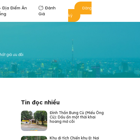
Địa Điểm Ăn
Đánh
Đăng
ống
Giá
ký
hất giá ưu đãi
Tin đọc nhiều
Đình Thần Bưng Cù (Miếu Ông
Cù): Dấu ấn một thời khai
hoang mở cõi
Khu di tích Chiến khu Đ: Nơi