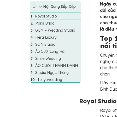
Ngày cư
Nội Dung Sắp Xếp
đời của
Royal Studio
cho ngà
cho thu
Paris Bridal
là điều 
GEM – Wedding Studio
Top 1
Hera Luxury
nổi 
SON Studio
Áo Cưới Long Hải
Chuyến h
Smile Wedding
nghiệm că
ÁO CƯỚI THÀNH DANH
cho thuê
Studio Ngọc Thông
chọn.
Tony Wedding
Hãy cùng
Bình Dươ
Royal Studio
Royal St
Dương. N