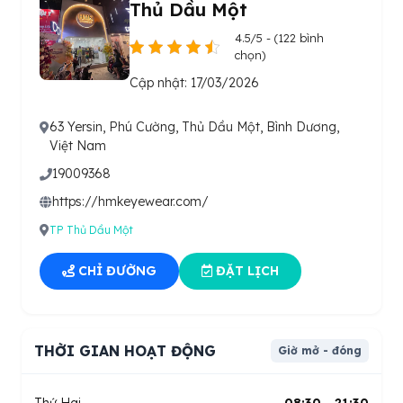
Thủ Dầu Một
4.5/5 - (122 bình
chọn)
Cập nhật: 17/03/2026
63 Yersin, Phú Cường, Thủ Dầu Một, Bình Dương,
Việt Nam
19009368
https://hmkeyewear.com/
TP Thủ Dầu Một
CHỈ ĐƯỜNG
ĐẶT LỊCH
THỜI GIAN HOẠT ĐỘNG
Giờ mở - đóng