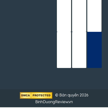
© Bản quyền 2026
BinhDuongReview.vn