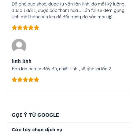
Đã ghé qua shop, được tư vấn tận tình, đo mắt kỹ lưỡng,
được 1 đổi 1, được bốc thăm nữa .. Lần tới sẽ đem gọng
kính mát hàng xịn lên để đổi tròng đa sắc màu 😎 …
linh linh
Bạn lan anh tv đầy đủ, nhiệt tình , sẽ ghé lại lần 2
GỢI Ý TỪ GOOGLE
Các tùy chọn dịch vụ