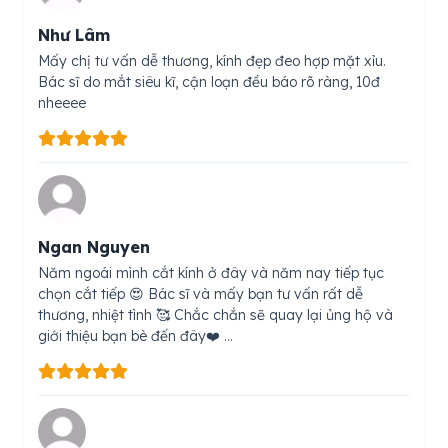
Như Lâm
Mấy chị tư vấn dễ thương, kính đẹp đeo hợp mặt xỉu.
Bác sĩ do mắt siêu kĩ, cận loạn đều báo rõ ràng, 10đ
nheeee
Ngan Nguyen
Năm ngoái mình cắt kính ở đây và năm nay tiếp tục
chọn cắt tiếp 😍 Bác sĩ và mấy bạn tư vấn rất dễ
thương, nhiệt tình 🥰 Chắc chắn sẽ quay lại ủng hộ và
giới thiệu bạn bè đến đây❤️ …