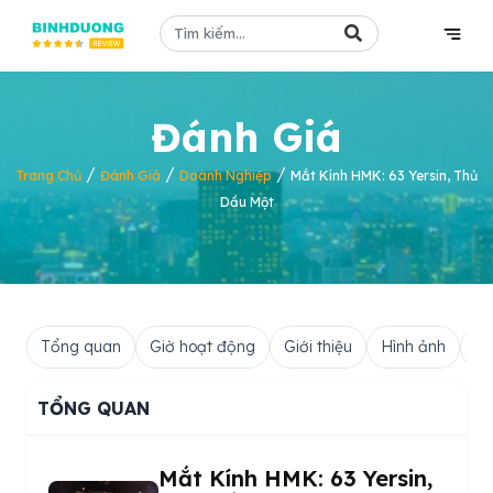
Đánh Giá
/
/
/
Trang Chủ
Đánh Giá
Doanh Nghiệp
Mắt Kính HMK: 63 Yersin, Thủ
Dầu Một
Tổng quan
Giờ hoạt động
Giới thiệu
Hình ảnh
Hỏ
TỔNG QUAN
Mắt Kính HMK: 63 Yersin,