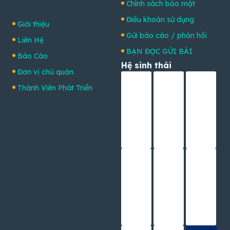
Chính sách bảo mật
Điều khoản sử dụng
Giới thiệu
Gửi báo cáo / phản hồi
Liên Hệ
BẠN ĐỌC GỬI BÀI
Báo Cáo
Hệ sinh thái
Đơn vị chủ quản
Thành Viên Phát Triển