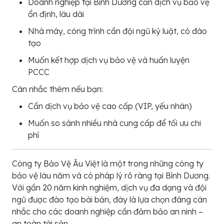
Doanh nghiệp tại Bình Dương cần dịch vụ bảo vệ
ổn định, lâu dài
Nhà máy, công trình cần đội ngũ kỷ luật, có đào
tạo
Muốn kết hợp dịch vụ bảo vệ và huấn luyện
PCCC
Cân nhắc thêm nếu bạn:
Cần dịch vụ bảo vệ cao cấp (VIP, yếu nhân)
Muốn so sánh nhiều nhà cung cấp để tối ưu chi
phí
Công ty Bảo Vệ Âu Việt là một trong những công ty
bảo vệ lâu năm và có pháp lý rõ ràng tại Bình Dương.
Với gần 20 năm kinh nghiệm, dịch vụ đa dạng và đội
ngũ được đào tạo bài bản, đây là lựa chọn đáng cân
nhắc cho các doanh nghiệp cần đảm bảo an ninh –
an toàn tài sản.