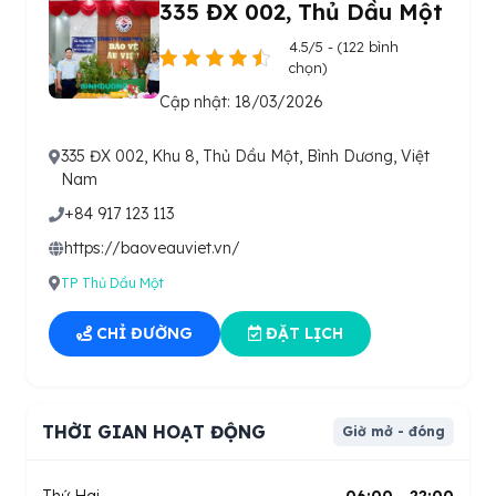
335 ĐX 002, Thủ Dầu Một
4.5/5 - (122 bình
chọn)
Cập nhật: 18/03/2026
335 ĐX 002, Khu 8, Thủ Dầu Một, Bình Dương, Việt
Nam
+84 917 123 113
https://baoveauviet.vn/
TP Thủ Dầu Một
CHỈ ĐƯỜNG
ĐẶT LỊCH
THỜI GIAN HOẠT ĐỘNG
Giờ mở - đóng