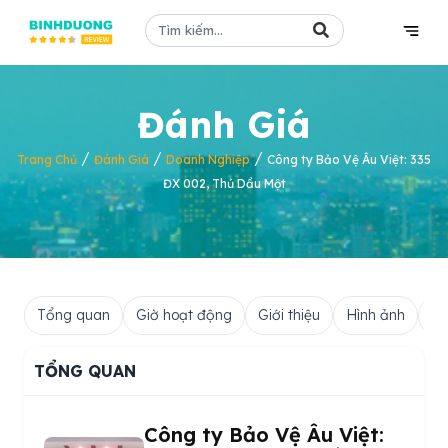
Đánh Giá
/
/
/
Trang Chủ
Đánh Giá
Doanh Nghiệp
Công ty Bảo Vệ Âu Việt: 335
ĐX 002, Thủ Dầu Một
Tổng quan
Giờ hoạt động
Giới thiệu
Hình ảnh
Hỏ
TỔNG QUAN
Công ty Bảo Vệ Âu Việt: