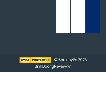
© Bản quyền 2026
BinhDuongReview.vn